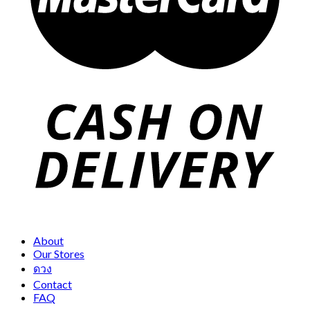
About
Our Stores
ดวง
Contact
FAQ