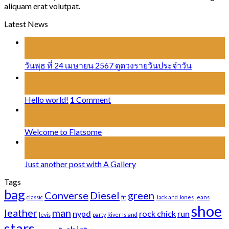
aliquam erat volutpat.
Latest News
24
เม.ย.
วันพุธ ที่ 24 เมษายน 2567 ดูดวงรายวันประจำวัน
28
ส.ค.
Hello world!
1
Comment
19
พ.ย.
Welcome to Flatsome
13
ต.ค.
Just another post with A Gallery
Tags
bag
Converse
Diesel
green
classic
fit
Jack and Jones
jeans
shoe
leather
man
nypd
rock chick
run
levis
party
River Island
stars