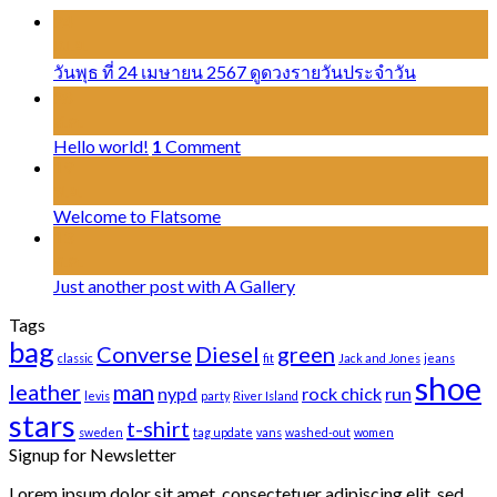
24
เม.ย.
วันพุธ ที่ 24 เมษายน 2567 ดูดวงรายวันประจำวัน
28
ส.ค.
Hello world!
1
Comment
19
พ.ย.
Welcome to Flatsome
13
ต.ค.
Just another post with A Gallery
Tags
bag
Converse
Diesel
green
classic
fit
Jack and Jones
jeans
shoe
leather
man
nypd
rock chick
run
levis
party
River Island
stars
t-shirt
sweden
tag update
vans
washed-out
women
Signup for Newsletter
Lorem ipsum dolor sit amet, consectetuer adipiscing elit, sed