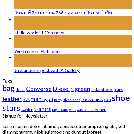
เม.ย.
วันพุธ ที่ 24 เมษายน 2567 ดูดวงรายวันประจำวัน
28
ส.ค.
Hello world!
1
Comment
19
พ.ย.
Welcome to Flatsome
13
ต.ค.
Just another post with A Gallery
Tags
bag
Converse
Diesel
green
classic
fit
Jack and Jones
jeans
shoe
leather
man
nypd
rock chick
run
levis
party
River Island
stars
t-shirt
sweden
tag update
vans
washed-out
women
Signup for Newsletter
Lorem ipsum dolor sit amet, consectetuer adipiscing elit, sed
diam nonummy nibh euismod tincidunt ut laoreet.