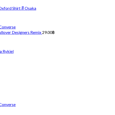
 Oxford Shirt สี Osaka
 Converse
ullover Designers Remix
29.00
฿
a Rykiel
 Converse