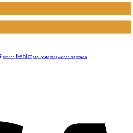
s
t-shirt
sweden
tag update
vans
washed-out
women