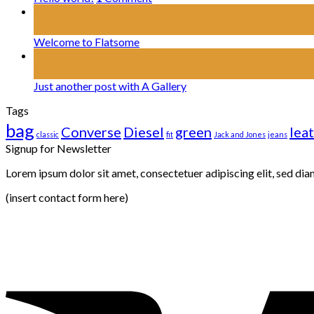
19
พ.ย.
Welcome to Flatsome
13
ต.ค.
Just another post with A Gallery
Tags
bag
Converse
Diesel
green
lea
classic
fit
Jack and Jones
jeans
Signup for Newsletter
Lorem ipsum dolor sit amet, consectetuer adipiscing elit, sed di
(insert contact form here)