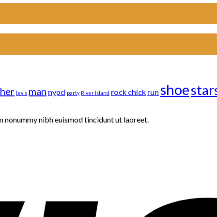
shoe
star
ther
man
nypd
rock chick
run
levis
party
River Island
am nonummy nibh euismod tincidunt ut laoreet.