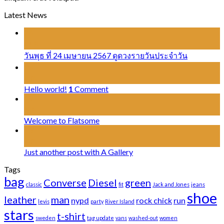
Latest News
24
เม.ย.
วันพุธ ที่ 24 เมษายน 2567 ดูดวงรายวันประจำวัน
28
ส.ค.
Hello world!
1
Comment
19
พ.ย.
Welcome to Flatsome
13
ต.ค.
Just another post with A Gallery
Tags
bag
Converse
Diesel
green
classic
fit
Jack and Jones
jeans
shoe
leather
man
nypd
rock chick
run
levis
party
River Island
stars
t-shirt
sweden
tag update
vans
washed-out
women